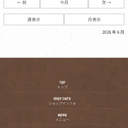
← 前
今月
次 →
週表示
月表示
2026 年 6 月
TOP
トップ
SHOP INFO
ショップインフォ
MENU
メニュー