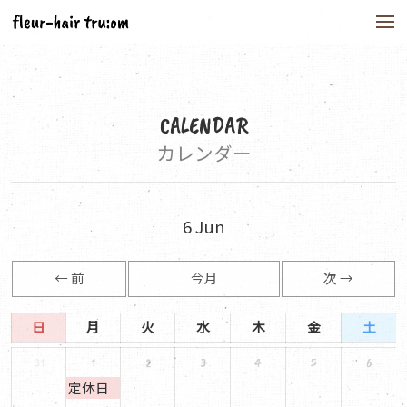
to
na
CALENDAR
カレンダー
6
Jun
← 前
今月
次 →
日
月
火
水
木
金
土
31
1
2
3
4
5
6
定休日